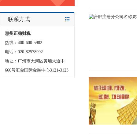
联系方式
惠州正穗财税
热线：400-600-5982
电话：020-82578992
地址：广州市天河区黄埔大道中
660号汇金国际金融中心3121-3123