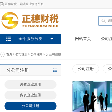
正穗财税一站式企业服务平台
全部服务分类
网站首页
公司
首页
>
公司注册
>
公司注册
>
分公司注册
公司注册
公
分公司注册
外资企业注册
内资企业注册
分公司注册