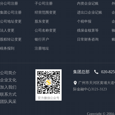
分公司注册
子公司注册
内资企业记账
集团公司注册
经营范围变更
进出口企业记账
公司地址变更
股东变更
个税申报
法人变更
公司名称变更
残保金核算等
股权转让变更
银行开户
日常财务咨询
税务报到
注册地址
集团总部
020-82
公司简介
企业文化
广州市天河区黄埔大道中
加入我们
际金融中心3121-3123
联系方式
官方微信公众号
团队风采
Copyright © 200