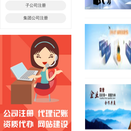
子公司注册
集团公司注册