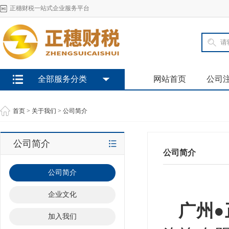
正穗财税一站式企业服务平台
全部服务分类
网站首页
公司
首页
>
关于我们
>
公司简介
公司简介
公司简介
公司简介
企业文化
广州
加入我们