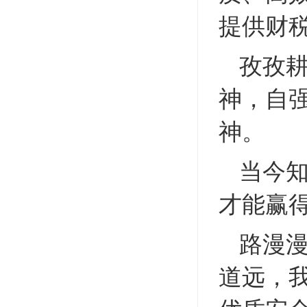
提供财
孜孜
神，自
神。
当今
才能赢
路漫
道远，