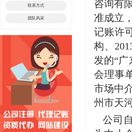
咨询有限
联系方式
准成立
团队风采
记账许可
构、20
发的“
会理事
市场中介
州市天
公司