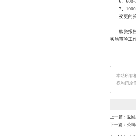
6、600-1
7、100
变更的验资
验资报告，Ca
实施审验工
本站所有
权均归原
上一篇：
返回
下一篇：
公司