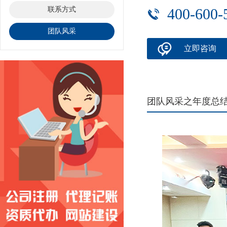
联系方式
400-600-
团队风采
立即咨询
团队风采之年度总