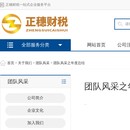
正穗财税一站式企业服务平台
全部服务分类
网站首页
公司
首页
>
关于我们
>
团队风采
> 团队风采之年度总结
团队风采
团队风采之
公司简介
..
企业文化
加入我们